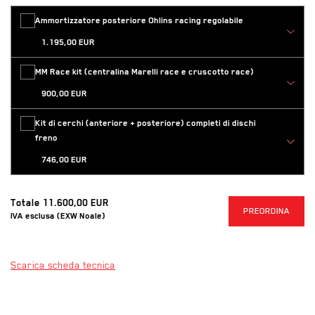
icamento
Ammortizzatore posteriore Ohlins racing regolabile
1.195,00 EUR
icamento
MM Race kit (centralina Marelli race e cruscotto race)
900,00 EUR
icamento
Kit di cerchi (anteriore + posteriore) completi di dischi
freno
746,00 EUR
Totale
11.600,00 EUR
PR
PREORDINA
IVA esclusa (EXW Noale)
(Si apre in una nuova scheda)
Scarica scheda tecnica