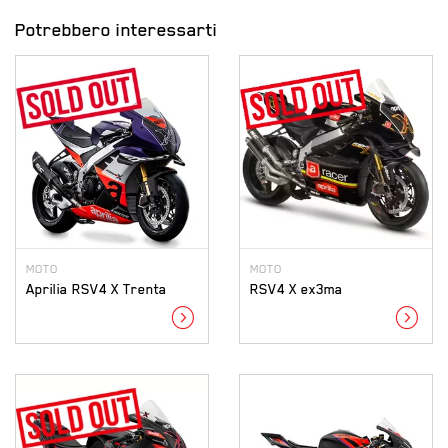
Potrebbero interessarti
MOTO
MOTO
Aprilia RSV4 X Trenta
RSV4 X ex3ma
expand_circle_right
expand_circle_right